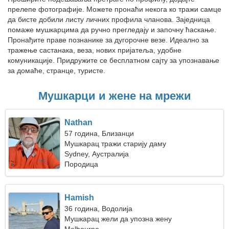
прелепе фотографије. Можете пронаћи некога ко тражи самце
да бисте добили листу личних профила чланова. Заједница
помаже мушкарцима да ручно прегледају и започну ћаскање.
Пронађите праве познанике за дугорочне везе. Идеално за
тражење састанака, веза, нових пријатеља, удобне
комуникације. Придружите се бесплатном сајту за упознавање
за домаће, странце, туристе.
Мушкарци и жене на мрежи
Nathan
57 година, Близанци
Мушкарац тражи старију даму
Sydney, Аустралија
Породица
Hamish
36 година, Водолија
Мушкарац жели да упозна жену