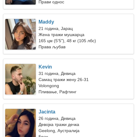
Прави однос
Maddy
21 година, Јарац
Жена тражи мушкарца
165 цм (5'5"), 48 кг (105 лбс)
Права љубав
Kevin
31 година, Девица
Самац тражи жену 26-31
Volongong
Пливање, Рафтинг
Jacinta
26 година, Девица
Девојка тражи дечка
Geelong, Аустралија
Брак