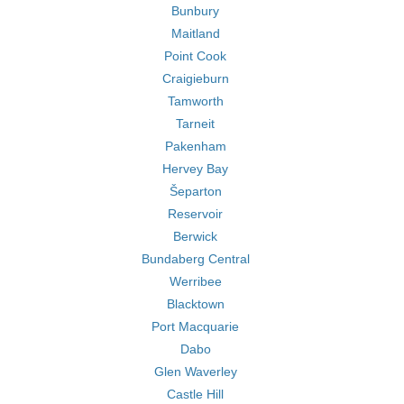
Bunbury
Maitland
Point Cook
Craigieburn
Tamworth
Tarneit
Pakenham
Hervey Bay
Šeparton
Reservoir
Berwick
Bundaberg Central
Werribee
Blacktown
Port Macquarie
Dabo
Glen Waverley
Castle Hill