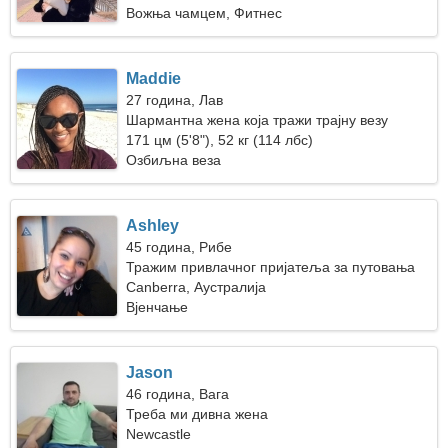
Вожња чамцем, Фитнес
Maddie
27 година, Лав
Шармантна жена која тражи трајну везу
171 цм (5'8"), 52 кг (114 лбс)
Озбиљна веза
Ashley
45 година, Рибе
Тражим привлачног пријатеља за путовања
Canberra, Аустралија
Вјенчање
Jason
46 година, Вага
Треба ми дивна жена
Newcastle