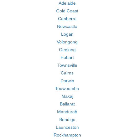
Adelaide
Gold Coast
Canberra
Newcastle
Logan
Volongong
Geelong
Hobart
Townsville
Cairns
Darwin
Toowoomba
Makaj
Ballarat
Mandurah
Bendigo
Launceston
Rockhampton