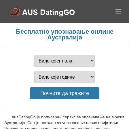
Бесплатно упознавање онлине
Аустралија
AusDatingGo је популаран сервис за упознавање на мрежи
Аустралија. Сајт је погодан за упознавање нових пријатеља.
Проширите подешавања претраге по профилу, додајте