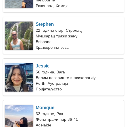
Melbourne
Рокенрол, Хемија
Stephen
22 година стар, Стрелац
Мушкарац тражи жену
Brisbane
Краткорочна веза
Jessie
56 година, Вага
Волим позориште и психологију
Perth, Аустралија
Пријатељство
Monique
32 године, Рак
Жена тражи пар 36-41
Adelaide