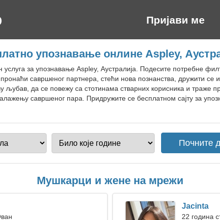
Пријави ме
латно упознавање онлине Aspley, Аустр
н услуга за упознавање Aspley, Аустралија. Подесите потребне фи
пронаћи савршеног партнера, стећи нова познанства, дружити се и
 љубав, да се повежу са стотинама стварних корисника и траже п
алажењу савршеног пара. Придружите се бесплатном сајту за упозн
Мушкарци и жене на мрежи
Jacinta
Ован
22 година с