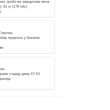
окат, треба ми заводљива жена
), 81 кг (178 лбс)
с
 Стрелац
обар пријатељ у близини
во
Бик
ражи старију даму 47-53
тралија