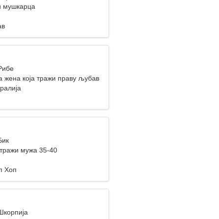
и мушкарца
ав
Рибе
а жена која тражи праву љубав
тралија
Бик
тражи мужа 35-40
п Хоп
 Шкорпија