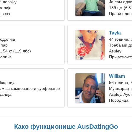
 девојку
Ја сам адв
ралија
189 цм (6'3"
 веза
Прави одно
Tayla
Водолија
44 године,
 пар
Треба ми д
, 54 кг (119 лбс)
Aspley
Шопинг
Пријатељст
William
Шкорпија
56 година, 
сам за камповање и сурфовање
Мушкарац т
ралија
Aspley, Аус
Породица
Како функционише AusDatingGo