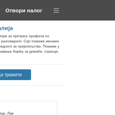
Отвори налог
алија
лтере за претрагу профила по
 разговарати. Сајт помаже женама
редлоге за пријатељство. Помаже у
авање Aspley за домаће, странце,
тар, Лав