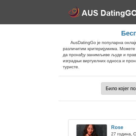
Бесп
AusDatingGo је популарна онлај
различитим критеријумима. Можете 
да пронађу занимљиве људе и праву
изградњи виртуелних односа и прон
туристе.
Rose
27 година, 