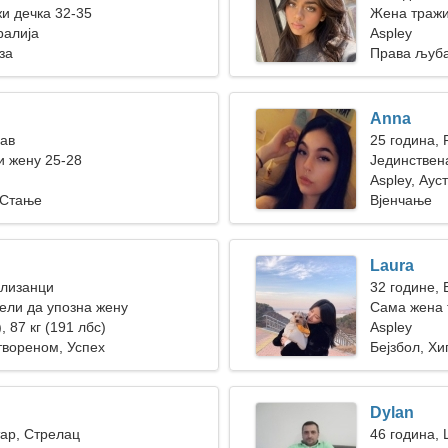
жи дечка 32-35
Жена траж
ралија
Aspley
за
Права љуб
Anna
Лав
25 година, 
 жену 25-28
Јединствен
Aspley, Аус
 Стање
Вјенчање
Laura
Близанци
32 године, 
ели да упозна жену
Сама жена 
, 87 кг (191 лбс)
Aspley
твореном, Успех
Бејзбол, Хи
Dylan
тар, Стрелац
46 година,