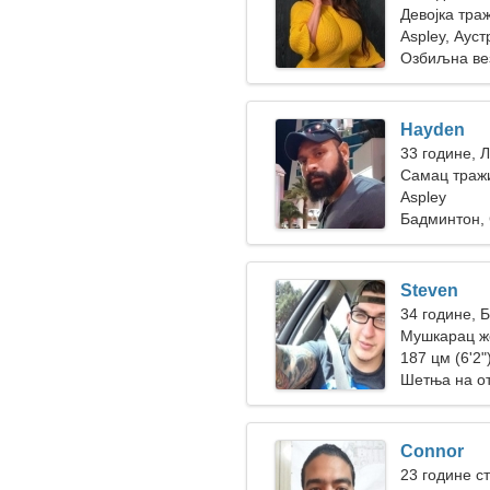
Девојка тра
Aspley, Ауст
Озбиљна ве
Hayden
33 године, 
Самац тражи
Aspley
Бадминтон,
Steven
34 године, 
Мушкарац ж
187 цм (6'2")
Шетња на о
Connor
23 године с