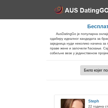
Бесплат
AusDatingGo је популарна онлај
одабиру идеалног кандидата за бра
заједница нуди неколико начина за
праве жене и започели ћаскање. Са
озбиљне везе у јединственом пројек
Steph
22 година с