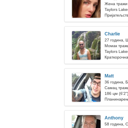
Жена тражи
Taylors Lake
Пријатељст
Charlie
27 година, 
Момак тражи
Taylors Lake
Краткорочна
Matt
36 година, 
Самац траж
186 цм (6'2")
Планинарењ
Anthony
58 година, 