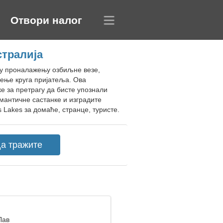
Отвори налог
стралија
е у проналажењу озбиљне везе,
рење круга пријатеља. Ова
е за претрагу да бисте упознали
мантичне састанке и изградите
 Lakes за домаће, странце, туристе.
Лав