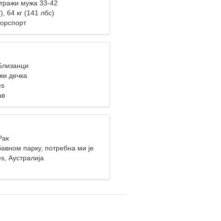
тражи мужа 33-42
), 64 кг (141 лбс)
торспорт
 Близанци
жи дечка
es
ав
Рак
авном парку, потребна ми је
жена
es, Аустралија