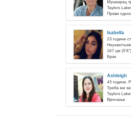
Мушкарац тр
Taylors Lake
Прави одно
Isabella
23 године с
Неухватљива
167 цм (5'6")
Брак
Ashleigh
43 године, 
Треба ми з
Taylors Lake
Вјенчање