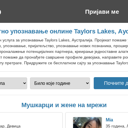
Пријави ме
но упознавање онлине Taylors Lakes, Ау
н услуга за упознавање Taylors Lakes, Аустралија. Пројекат помаж
к, упознавање, пријатељство, упознавање нових познаника, проши
 проналажење потенцијалних партнера, креирање једноставне алатк
јт помаже да пронађете савршене профиле девојака, направите ро
ту претраге. Придружите се бесплатном сајту за упознавање Taylors
Мушкарци и жене на мрежи
Mia
тар, Девица
35 година, 