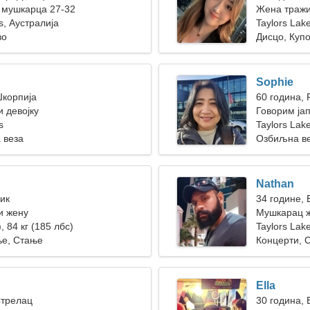
 мушкарца 27-32
Жена тражи
s, Аустралија
Taylors Lak
во
Дисцо, Куп
Sophie
Шкорпија
60 година, 
 девојку
Говорим јап
s
Taylors Lak
 веза
Озбиљна в
Nathan
Бик
34 године,
и жену
Мушкарац ж
, 84 кг (185 лбс)
Taylors Lak
е, Стање
Концерти, 
Ella
Стрелац
30 година, 