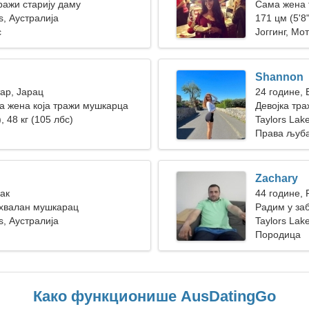
ажи старију даму
Сама жена 
s, Аустралија
171 цм (5'8"
с
Јоггинг, Мо
Shannon
тар, Јарац
24 године,
 жена која тражи мушкарца
Девојка тра
, 48 кг (105 лбс)
Taylors Lak
Права љуб
Zachary
Рак
44 године, 
ахвалан мушкарац
Радим у заб
s, Аустралија
привлачна 
Taylors Lak
Породица
Како функционише AusDatingGo