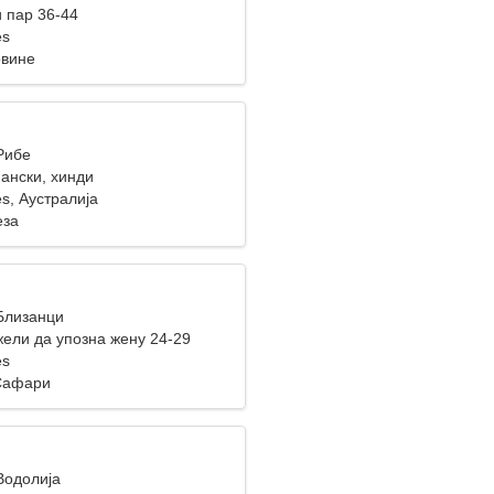
 пар 36-44
es
овине
Рибе
ански, хинди
es, Аустралија
еза
 Близанци
ели да упозна жену 24-29
es
Сафари
Водолија